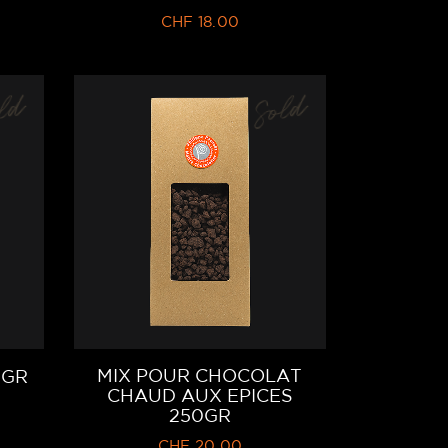
CHF
18.00
ld
Sold
MIX POUR CHOCOLAT
0GR
CHAUD AUX EPICES
250GR
CHF
20.00