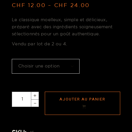
CHF
12.00
–
CHF
24.00
Le classique moelleux, simple et délicieux,
préparé avec des ingrédients soigneusement
sélectionnés pour un goût authentique.
Vendu par lot de 2 ou 4.
Choisir une option
AJOUTER AU PANIER